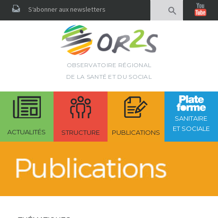
Rechercher
S‘abonner aux newsletters
OBSERVATOIRE RÉGIONAL
DE LA SANTÉ ET DU SOCIAL
SANITAIRE
ET SOCIALE
ACTUALITÉS
STRUCTURE
PUBLICATIONS