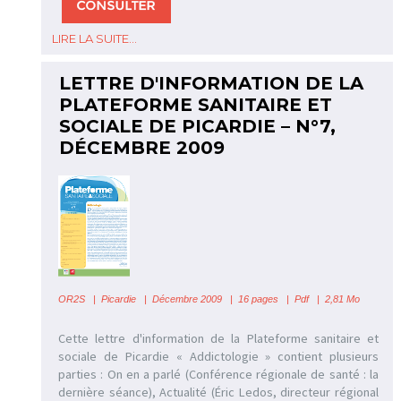
LIRE LA SUITE...
LETTRE D'INFORMATION DE LA
PLATEFORME SANITAIRE ET
SOCIALE DE PICARDIE – N°7,
DÉCEMBRE 2009
OR2S
|
Picardie | Décembre 2009 | 16 pages | Pdf | 2,81 Mo
Cette lettre d'information de la Plateforme sanitaire et
sociale de Picardie « Addictologie » contient plusieurs
parties : On en a parlé (Conférence régionale de santé : la
dernière séance), Actualité (Éric Ledos, directeur régional