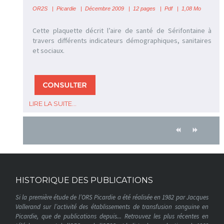
OR2S
|
Picardie | Décembre 2009 | 12 pages | Pdf | 1,08 Mo
Cette plaquette décrit l’aire de santé de Sérifontaine à
travers différents indicateurs démographiques, sanitaires
et sociaux.
LIRE LA SUITE...
HISTORIQUE DES PUBLICATIONS
Si la première étude de l’ORS Picardie a été réalisée en 1982 par Jacques
Vallerand sur l’activité des établissements de transfusion sanguine en
Picardie, que de publications depuis... Retrouvez les plus récentes en