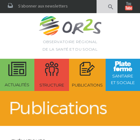
Rechercher
S‘abonner aux newsletters
OBSERVATOIRE RÉGIONAL
DE LA SANTÉ ET DU SOCIAL
SANITAIRE
ET SOCIALE
ACTUALITÉS
STRUCTURE
PUBLICATIONS