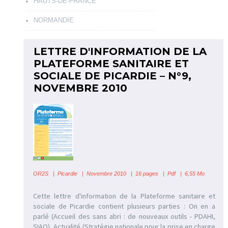
HAUTS-DE-FRANCE
NORMANDIE
LETTRE D'INFORMATION DE LA
PLATEFORME SANITAIRE ET
SOCIALE DE PICARDIE – N°9,
NOVEMBRE 2010
OR2S
|
Picardie | Novembre 2010 | 16 pages | Pdf | 6,55 Mo
Cette lettre d'information de la Plateforme sanitaire et
sociale de Picardie contient plusieurs parties : On en a
parlé (Accueil des sans abri : de nouveaux outils - PDAHI,
SIAO), Actualité (Stratégie nationale pour la prise en charge