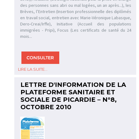
des personnes sans abri ou mal logées, un an après...), les
Brèves, l’Entretien (Insertion professionnelle des diplômés
en travail social, entretien avec Marie-Véronique Labasque,
Dero-Creai/Irffe), Initiative (Accueil des populations
immigrées - Pripi), Focus (Les certificats de santé du 24
mois...
LIRE LA SUITE...
LETTRE D'INFORMATION DE LA
PLATEFORME SANITAIRE ET
SOCIALE DE PICARDIE – N°8,
OCTOBRE 2010