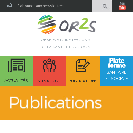
Rechercher
S‘abonner aux newsletters
OBSERVATOIRE RÉGIONAL
DE LA SANTÉ ET DU SOCIAL
SANITAIRE
ET SOCIALE
ACTUALITÉS
STRUCTURE
PUBLICATIONS