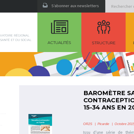
Rechercher
S‘abonner aux newsletters
VATOIRE RÉGIONAL
 SANTÉ ET DU SOCIAL
ACTUALITÉS
STRUCTURE
BAROMÈTRE SA
CONTRACEPTIO
15-34 ANS EN 2
OR2S
|
Picardie
| Octobre 2015
Issu d’une série de thé