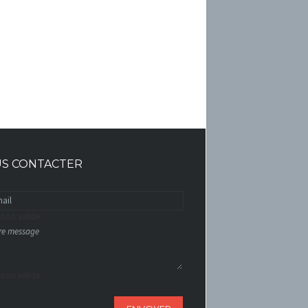
S CONTACTER
 non valide
 non valide