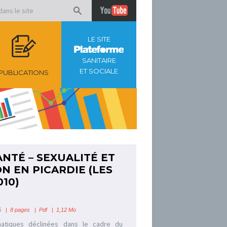
LE SITE
SANITAIRE
ET SOCIALE
PUBLICATIONS
NTÉ – SEXUALITÉ ET
N EN PICARDIE (LES
010)
 | 8 pages | Pdf | 1,12 Mo
matiques déclinées dans le cadre du