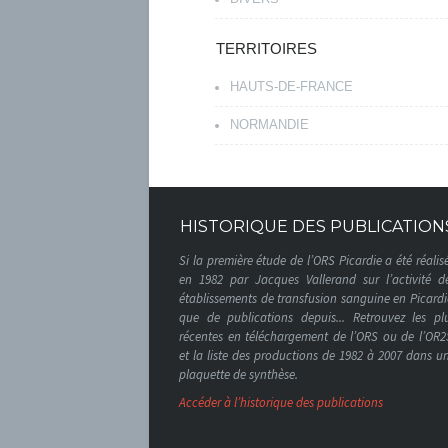
TERRITOIRES
HAUTS-DE-FRANCE
NORMANDIE
HISTORIQUE DES PUBLICATION
Si la première étude de l’ORS Picardie a été réalis
en 1982 par Jacques Vallerand sur l’activité d
établissements de transfusion sanguine en Picardi
que de publications depuis... Retrouvez les pl
récentes en téléchargement de l’ORS ou de l’OR2
et la liste des productions de 1982 à 2007 dans u
plaquette de synthèse.
Accéder à l’historique des publications