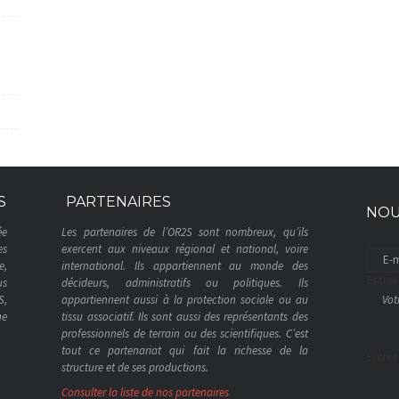
S
PARTENAIRES
NOU
ée
Les partenaires de l’OR2S sont nombreux, qu’ils
es
exercent aux niveaux régional et national, voire
e,
international. Ils appartiennent au monde des
Entrée
us
décideurs, administratifs ou politiques. Ils
S,
appartiennent aussi à la protection sociale ou au
ne
tissu associatif. Ils sont aussi des représentants des
professionnels de terrain ou des scientifiques. C’est
tout ce partenariat qui fait la richesse de la
Entrée
structure et de ses productions.
Consulter la liste de nos partenaires