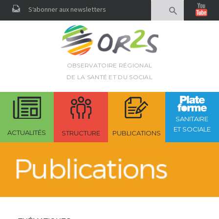
Rechercher
S‘abonner aux newsletters
OBSERVATOIRE RÉGIONAL
DE LA SANTÉ ET DU SOCIAL
SANITAIRE
ET SOCIALE
ACTUALITÉS
STRUCTURE
PUBLICATIONS