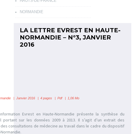
HAUTS-DE-FRANCE
NORMANDIE
LA LETTRE EVREST EN HAUTE-
NORMANDIE – N°3, JANVIER
2016
rmandie
| Janvier 2016 | 4 pages | Pdf | 1,06 Mo
’information Evrest en Haute-Normandie présente la synthèse du
l portant sur les données 2009 à 2013. Il s’agit d’un extrait des
des consultations de médecine au travail dans le cadre du dispositif
-Normandie.