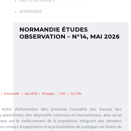
HAUTS-DE-FRANCE
NORMANDIE
NORMANDIE ÉTUDES
OBSERVATION – N°14, MAI 2026
S
|
Normandie | Mai 2026 | 48 pages | Pdf | 10,2 Mo
 lettre d'information Néo présente l'actualité des travaux des
a plateforme, des dispositifs nationaux et internationaux, ainsi qu'un
que sur le vieillissement de la population, intégrant des données
es retours d'expérience et la présentation de politiques en faveur du