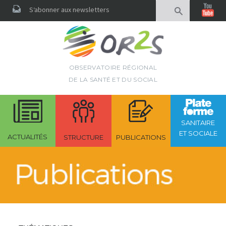
Rechercher
S‘abonner aux newsletters
OBSERVATOIRE RÉGIONAL
DE LA SANTÉ ET DU SOCIAL
SANITAIRE
ET SOCIALE
ACTUALITÉS
STRUCTURE
PUBLICATIONS