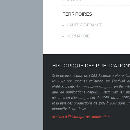
TERRITOIRES
HAUTS-DE-FRANCE
NORMANDIE
HISTORIQUE DES PUBLICATION
Si la première étude de l’ORS Picardie a été réalis
en 1982 par Jacques Vallerand sur l’activité d
établissements de transfusion sanguine en Picardi
que de publications depuis... Retrouvez les pl
récentes en téléchargement de l’ORS ou de l’OR2
et la liste des productions de 1982 à 2007 dans u
plaquette de synthèse.
Accéder à l’historique des publications