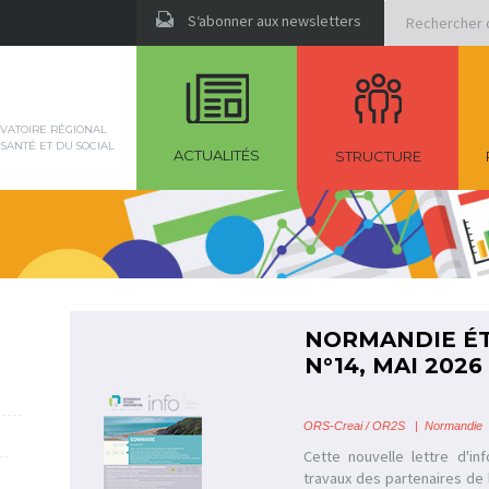
Rechercher
S‘abonner aux newsletters
VATOIRE RÉGIONAL
 SANTÉ ET DU SOCIAL
ACTUALITÉS
STRUCTURE
NORMANDIE ÉT
N°14, MAI 2026
ORS-Creai / OR2S
|
Normandie 
Cette nouvelle lettre d'in
travaux des partenaires de 