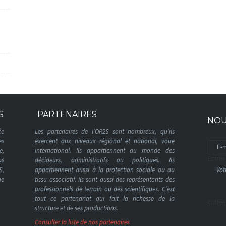
S
PARTENAIRES
NOU
ée
Les partenaires de l’OR2S sont nombreux, qu’ils
es
exercent aux niveaux régional et national, voire
e,
international. Ils appartiennent au monde des
Entrée
us
décideurs, administratifs ou politiques. Ils
S,
appartiennent aussi à la protection sociale ou au
ne
tissu associatif. Ils sont aussi des représentants des
professionnels de terrain ou des scientifiques. C’est
tout ce partenariat qui fait la richesse de la
Entrée
structure et de ses productions.
Consulter la liste de nos partenaires