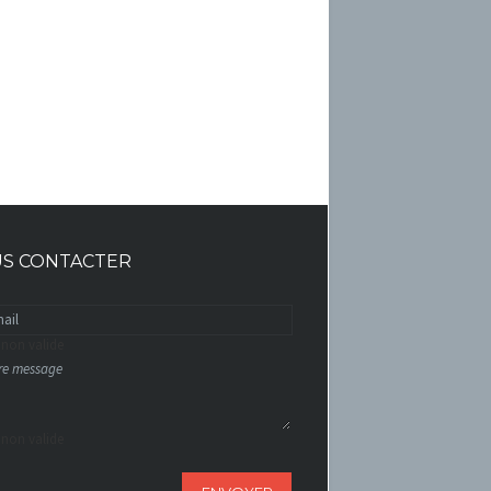
S CONTACTER
 non valide
 non valide