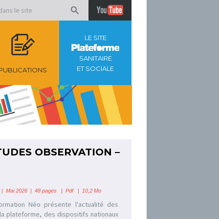
LE SITE
SANITAIRE
ET SOCIALE
PUBLICATIONS
UDES OBSERVATION –
| Mai 2026 | 48 pages | Pdf | 10,2 Mo
formation Néo présente l'actualité des
la plateforme, des dispositifs nationaux