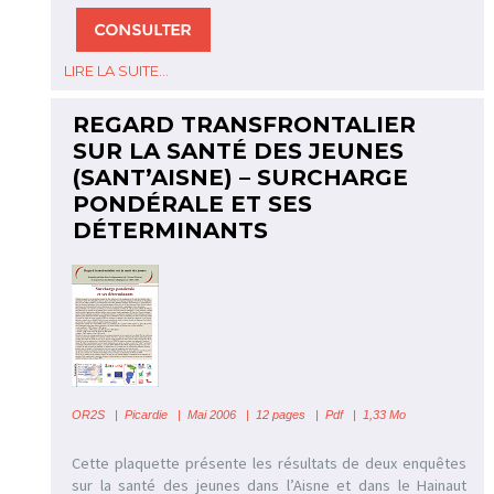
LIRE LA SUITE...
REGARD TRANSFRONTALIER
SUR LA SANTÉ DES JEUNES
(SANT’AISNE) – SURCHARGE
PONDÉRALE ET SES
DÉTERMINANTS
OR2S
|
Picardie | Mai 2006 | 12 pages | Pdf | 1,33 Mo
Cette plaquette présente les résultats de deux enquêtes
sur la santé des jeunes dans l’Aisne et dans le Hainaut