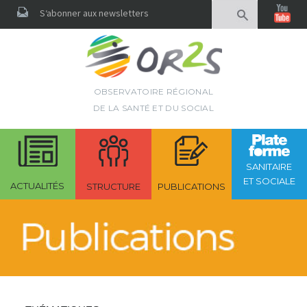
Rechercher
S‘abonner aux newsletters
OBSERVATOIRE RÉGIONAL
DE LA SANTÉ ET DU SOCIAL
SANITAIRE
ET SOCIALE
ACTUALITÉS
STRUCTURE
PUBLICATIONS