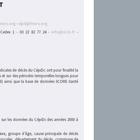
T
nors.org
dpd@fnors.org
-
info@or2s.fr
. Cedex 1 - 03 22 82 77 24 -
-
icales de décès du CépiDc ont pour finalité la
ns et sur des périodes temporelles longues pour
RS) ainsi que la base de données SCORE-Santé
nt sur les données du CépiDc des années 2000 à
 sexe, groupe d’âge, cause principale de décès
 associées, département du décès, commune de