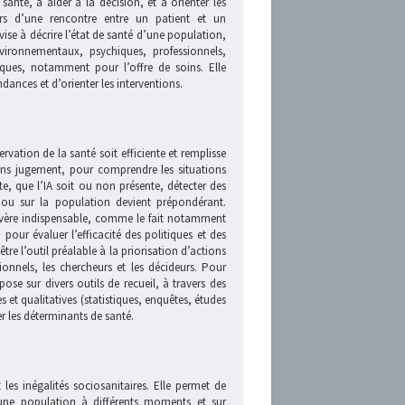
anté, à aider à la décision, et à orienter les
 lors d’une rencontre entre un patient et un
 vise à décrire l’état de santé d’une population,
nvironnementaux, psychiques, professionnels,
iques, notamment pour l’offre de soins. Elle
ndances et d’orienter les interventions.
vation de la santé soit efficiente et remplisse
 sans jugement, pour comprendre les situations
te, que l’IA soit ou non présente, détecter des
u ou sur la population devient prépondérant.
avère indispensable, comme le fait notamment
 pour évaluer l’efficacité des politiques et des
tre l’outil préalable à la priorisation d’actions
ionnels, les chercheurs et les décideurs. Pour
pose sur divers outils de recueil, à travers des
 et qualitatives (statistiques, enquêtes, études
r les déterminants de santé.
 les inégalités sociosanitaires. Elle permet de
d’une population à différents moments et sur