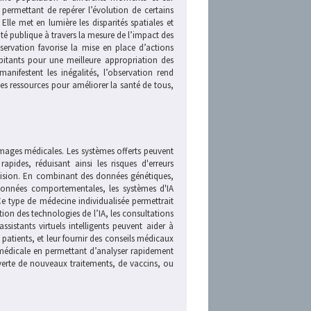
 permettant de repérer l’évolution de certains
Elle met en lumière les disparités spatiales et
anté publique à travers la mesure de l’impact des
ervation favorise la mise en place d’actions
abitants pour une meilleure appropriation des
anifestent les inégalités, l’observation rend
 des ressources pour améliorer la santé de tous,
images médicales. Les systèmes offerts peuvent
apides, réduisant ainsi les risques d'erreurs
écision. En combinant des données génétiques,
données comportementales, les systèmes d'IA
Ce type de médecine individualisée permettrait
ution des technologies de l’IA, les consultations
sistants virtuels intelligents peuvent aider à
atients, et leur fournir des conseils médicaux
 médicale en permettant d’analyser rapidement
verte de nouveaux traitements, de vaccins, ou