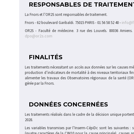
RESPONSABLES DE TRAITEMEN
La Fnors et l’OR2S sont responsables de traitement.
info@f
Fnors - 62 boulevard Garibaldi. 75015 PARIS - 01 56 58 52 40 -
OR2S - Faculté de médecine. 3 rue des Louvels. 80036 Amiens
dpo@or2s.com
FINALITÉS
Les traitements nécessitant un accès aux données sur les causes méd
production d’indicateurs de mortalité à des niveaux territoriaux fi
alimenter les travaux des Observatoires régionaux de la santé (O
gérée par la Fnors.
DONNÉES CONCERNÉES
Les traitements réalisés dans le cadre de la décision unique porte
2028.
Les variables transmises par l’Inserm-CépiDc sont les suivantes :
(quatre caractères de la CIM10 pour la cause principale), causes