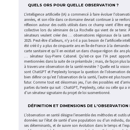
QUELS ORS POUR QUELLE OBSERVATION ?
L'intelligence artificielle (IA) a commencé à faire évoluer l'observat
années, et son rôle dans ce domaine devrait continuer à se renforc
réflexion autour des outils utilisés dans ce champ vient d’être e
collective lors du séminaire de La Rochelle qui vient de se tenir
sénateurs veulent créer des … observatoires régionaux de la santé
2025. Peut-être d’ailleurs, n'y a-t-il a pas besoin de l’artificielle in
été créé il y a plus de cinquante ans en Île-de-France à la demande 
carte sanitaire et qu’il en existait un dans chaque région dix ans pl
… sénateur Guy-Pierre Cabanel. Qu’est-ce que l’IA peut apporte
mentionnées dans la suite de ce préambule ; mais, de façon plus lar
à travers une observation de la santé revisitée ? Quelle est la vision
sont ChatGPT et Perplexity lorsque la question de l’observation de 
bien définir ce qu’est l’observation de la santé, l’autre est plus tourn
futur. Comme tout est désormais jeu, l’un des possibles est d’arriv
parties du texte qui suit : ChatGPT, Perplexity, celui ou celle qui 
d’un sénateur signataire du projet de loi susmentionné.
DÉFINITION ET DIMENSIONS DE L'OBSERVATION
L’observation en santé désigne l’ensemble des méthodes et outils utili
données sur l’état de santé d’une population ou d’un individu, dans 
ses déterminants, et de suivre son évolution dans le temps et l’esp