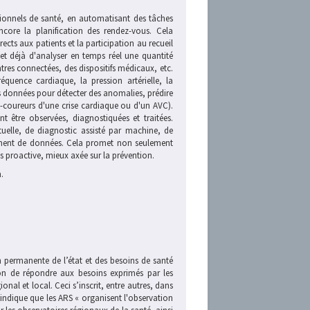
ssionnels de santé, en automatisant des tâches
core la planification des rendez-vous. Cela
cts aux patients et la participation au recueil
et déjà d'analyser en temps réel une quantité
res connectées, des dispositifs médicaux, etc.
quence cardiaque, la pression artérielle, la
es données pour détecter des anomalies, prédire
t-coureurs d'une crise cardiaque ou d'un AVC).
t être observées, diagnostiquées et traitées.
tuelle, de diagnostic assisté par machine, de
tement de données. Cela promet non seulement
us proactive, mieux axée sur la prévention.
.
permanente de l’état et des besoins de santé
ion de répondre aux besoins exprimés par les
onal et local. Ceci s’inscrit, entre autres, dans
i indique que les ARS « organisent l'observation