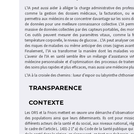
L’IA peut aussi aider à alléger la charge administrative des profe
comme la gestion des dossiers médicaux, la facturation, ou en
permettra aux médecins de se concentrer davantage sur les soins dire
de données pour une meilleure connaissance collective. L'IA perm
massive de données collectées par des capteurs portables, des mont
Ces outils peuvent mesurer des paramètres vitaux, comme la fré
température corporelle, le niveau de glucose... L'IA peut analyser c
des risques de maladies ou même anticiper des crises (signes avan
Finalement, l’IA va transformer la manière dont les maladies von
L’avenir de l'IA en santé semble être un mélange d’assistance vir
médecine personnalisée et d'optimisation des processus de trai
des soins plus rapides et plus efficaces, mais aussi une médecine pl
L’IA à la croisée des chemins : lueur d’espoir ou labyrinthe chthonien
TRANSPARENCE
CONTEXTE
Les ORS et la Fnors mettent en œuvre une démarche d’observation 
des populations ainsi que leurs déterminants. Ils ont pour miss
différents acteurs de la santé et du social, aux niveaux national, régi
le cadre de l’article L. 1431-2 1° a) du Code de la Santé publique qu