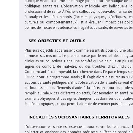
publique visant à fournir une image globale ou thématique de la s
politiques sanitaires. L’observation médicale est individuelle
professionnel de santé. À l’échelle collective, l’observation en santé
à analyser les déterminants (facteurs physiques, génétiques, e
culturels ou comportementaux), et à évaluer l’impact des polit
permet de mettre en évidence les inégalités de santé, de suivre les te
SES OBJECTIFS ET OUTILS
Plusieurs objectifs apparaissent comme essentiels pour qu’une obser
le mieux ses missions. Le premier passe par le recueil des faits,
cliniques ou collectives. Dans une société qui va de plus en plus vi
signes de confort, de mal-être, ou des troubles chez l’individ
Concomitant à cet impératif, la recherche dans l’espace-temps s’
l’OR2S pour le programme Jesais ; il s’agit alors d’assurer un suivi
actions de santé publique. Enfin, l’observation de la santé se veut d’ê
en fournissant des éléments d’aide à la décision pour les profess
remplir au mieux ces différents objectifs, l’observation en santé re
examens physiques et des signes cliniques, des données quantitatives
épidémiologiques), ce qui permet alors de déterminer puis d’analyse
INÉGALITÉS SOCIOSANITAIRES TERRITORIALES
L'observation en santé est essentielle pour suivre les tendances et
collecter et analyser des données précises sur l’état de santé 