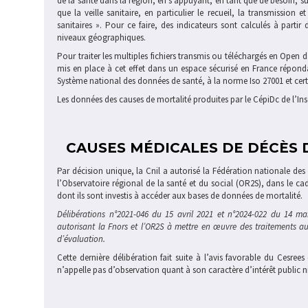
de la santé dans la région, en s'appuyant, en tant que de besoin, su
que la veille sanitaire, en particulier le recueil, la transmission
sanitaires ». Pour ce faire, des indicateurs sont calculés à partir
niveaux géographiques.
Pour traiter les multiples fichiers transmis ou téléchargés en Open 
mis en place à cet effet dans un espace sécurisé en France réponda
Système national des données de santé, à la norme Iso 27001 et cert
Les données des causes de mortalité produites par le CépiDc de l’Ins
CAUSES MÉDICALES DE DÉCÈS 
Par décision unique, la Cnil a autorisé la Fédération nationale des
l’Observatoire régional de la santé et du social (OR2S), dans le cad
dont ils sont investis à accéder aux bases de données de mortalité.
Délibérations n°2021-046 du 15 avril 2021 et n°2024-022 du 14 ma
autorisant la Fnors et l’OR2S à mettre en œuvre des traitements au
d’évaluation.
Cette dernière délibération fait suite à l’avis favorable du Cesrees
n’appelle pas d’observation quant à son caractère d’intérêt public ni