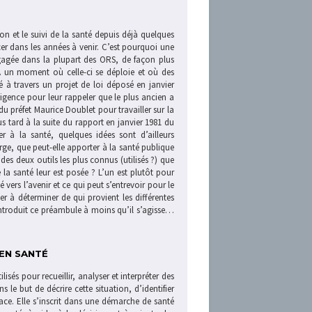
ion et le suivi de la santé depuis déjà quelques
er dans les années à venir. C’est pourquoi une
ngagée dans la plupart des ORS, de façon plus
. À un moment où celle-ci se déploie et où des
 à travers un projet de loi déposé en janvier
telligence pour leur rappeler que le plus ancien a
du préfet Maurice Doublet pour travailler sur la
us tard à la suite du rapport en janvier 1981 du
r à la santé, quelques idées sont d’ailleurs
ge, que peut-elle apporter à la santé publique
 des deux outils les plus connus (utilisés ?) que
la santé leur est posée ? L’un est plutôt pour
é vers l’avenir et ce qui peut s’entrevoir pour le
er à déterminer de qui provient les différentes
a introduit ce préambule à moins qu’il s’agisse…
 EN SANTÉ
sés pour recueillir, analyser et interpréter des
le but de décrire cette situation, d’identifier
ace. Elle s’inscrit dans une démarche de santé