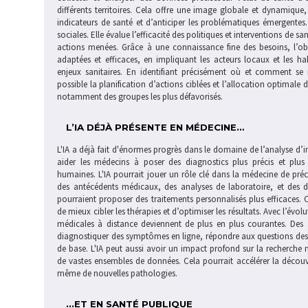
différents territoires. Cela offre une image globale et dynamique,
indicateurs de santé et d’anticiper les problématiques émergentes. 
sociales. Elle évalue l’efficacité des politiques et interventions de s
actions menées. Grâce à une connaissance fine des besoins, l’obs
adaptées et efficaces, en impliquant les acteurs locaux et les h
enjeux sanitaires. En identifiant précisément où et comment se m
possible la planification d’actions ciblées et l’allocation optimale
notamment des groupes les plus défavorisés.
L’IA DÉJÀ PRÉSENTE EN MÉDECINE…
L'IA a déjà fait d'énormes progrès dans le domaine de l’analyse d’
aider les médecins à poser des diagnostics plus précis et plus r
humaines. L'IA pourrait jouer un rôle clé dans la médecine de pr
des antécédents médicaux, des analyses de laboratoire, et des 
pourraient proposer des traitements personnalisés plus efficaces. 
de mieux cibler les thérapies et d’optimiser les résultats. Avec l’évol
médicales à distance deviennent de plus en plus courantes. Des as
diagnostiquer des symptômes en ligne, répondre aux questions des p
de base. L'IA peut aussi avoir un impact profond sur la recherche
de vastes ensembles de données. Cela pourrait accélérer la décou
même de nouvelles pathologies.
...ET EN SANTÉ PUBLIQUE