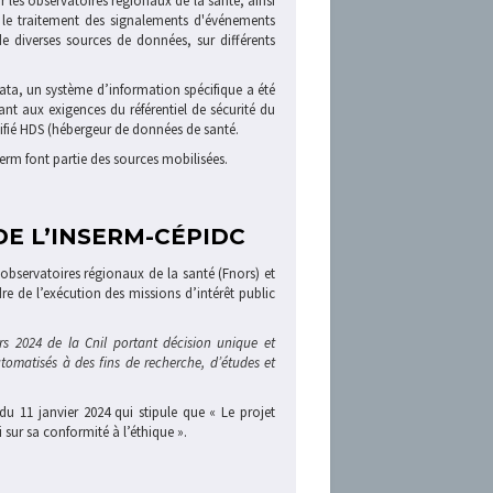
r les observatoires régionaux de la santé, ainsi
 et le traitement des signalements d'événements
 de diverses sources de données, sur différents
data, un système d’information spécifique a été
nt aux exigences du référentiel de sécurité du
ifié HDS (hébergeur de données de santé.
erm font partie des sources mobilisées.
DE L’INSERM-CÉPIDC
 observatoires régionaux de la santé (Fnors) et
re de l’exécution des missions d’intérêt public
rs 2024 de la Cnil portant décision unique et
tomatisés à des fins de recherche, d’études et
 du 11 janvier 2024 qui stipule que « Le projet
 sur sa conformité à l’éthique ».