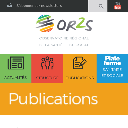
Rechercher
S‘abonner aux newsletters
OBSERVATOIRE RÉGIONAL
DE LA SANTÉ ET DU SOCIAL
SANITAIRE
ET SOCIALE
ACTUALITÉS
STRUCTURE
PUBLICATIONS