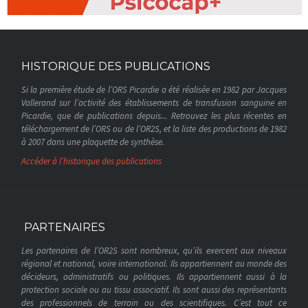
HISTORIQUE DES PUBLICATIONS
Si la première étude de l’ORS Picardie a été réalisée en 1982 par Jacques
Vallerand sur l’activité des établissements de transfusion sanguine en
Picardie, que de publications depuis... Retrouvez les plus récentes en
téléchargement de l’ORS ou de l’OR2S, et la liste des productions de 1982
à 2007 dans une plaquette de synthèse.
Accéder à l’historique des publications
PARTENAIRES
Les partenaires de l’OR2S sont nombreux, qu’ils exercent aux niveaux
régional et national, voire international. Ils appartiennent au monde des
décideurs, administratifs ou politiques. Ils appartiennent aussi à la
protection sociale ou au tissu associatif. Ils sont aussi des représentants
des professionnels de terrain ou des scientifiques. C’est tout ce