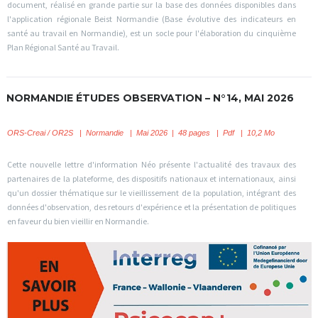
document, réalisé en grande partie sur la base des données disponibles dans
l'application régionale Beist Normandie (Base évolutive des indicateurs en
santé au travail en Normandie), est un socle pour l'élaboration du cinquième
Plan Régional Santé au Travail.
NORMANDIE ÉTUDES OBSERVATION – N°14, MAI 2026
ORS-Creai / OR2S
|
Normandie | Mai 2026 | 48 pages | Pdf | 10,2 Mo
Cette nouvelle lettre d'information Néo présente l'actualité des travaux des
partenaires de la plateforme, des dispositifs nationaux et internationaux, ainsi
qu'un dossier thématique sur le vieillissement de la population, intégrant des
données d'observation, des retours d'expérience et la présentation de politiques
en faveur du bien vieillir en Normandie.