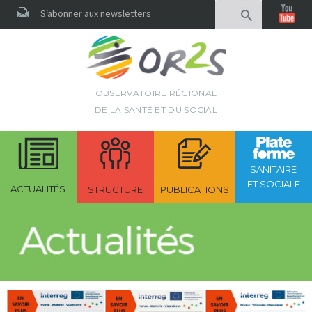
Rechercher
S‘abonner aux newsletters
OBSERVATOIRE RÉGIONAL
DE LA SANTÉ ET DU SOCIAL
SANITAIRE
ET SOCIALE
ACTUALITÉS
STRUCTURE
PUBLICATIONS