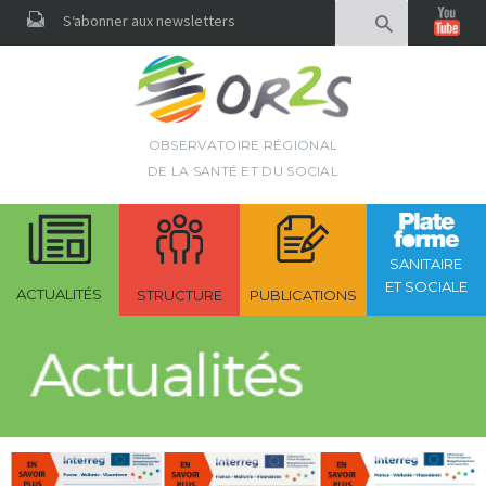
Rechercher
S‘abonner aux newsletters
OBSERVATOIRE RÉGIONAL
DE LA SANTÉ ET DU SOCIAL
SANITAIRE
ET SOCIALE
ACTUALITÉS
STRUCTURE
PUBLICATIONS