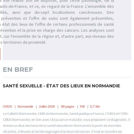
a été réalisé afin de disposer, pour cette pathologie, de la
Hauts-de-France, et ce, en regard de la France. L'ensemble des
llée, ainsi que dix-sept localisations cancéreuses. Des
a prévention et l’offre de soins sont également présentées,
tat des lieux de l’offre de certains professionnels de santé
révention et la prise en charge des cancers. Les analyses sont
t, sur l'ensemble de la région et, d'autre part, aux niveaux des
 territoires de proximité.
EN BREF
SANTÉ SEXUELLE - ÉTAT DES LIEUX EN NORMANDIE
OR2S
|
Normandie
| Juillet 2026 | 88 pages | Pdf | 5,7 Mo
Le CoReSS Normandie, l’ARS de Normandie, Santé publique France, l’OR2S et l’ORS-
CREAI Normandie, en lien avec l’Assurance maladie, vous proposent ce diagnostic. Il
dresse un état des lieux de la santé sexuelle en Normandie à partir de données
récentes, d’études et de témoignages d’acteurs de terrain. Il met en lumière les