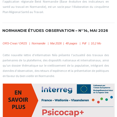
l'application régionale Beist Normandie (Base évolutive des indicateurs en
santé au travail en Normandie), est un socle pour l'élaboration du cinquième
Plan Régional Santé au Travail.
NORMANDIE ÉTUDES OBSERVATION – N°14, MAI 2026
ORS-Creai / OR2S
|
Normandie | Mai 2026 | 48 pages | Pdf | 10,2 Mo
Cette nouvelle lettre d'information Néo présente l'actualité des travaux des
partenaires de la plateforme, des dispositifs nationaux et internationaux, ainsi
qu'un dossier thématique sur le vieillissement de la population, intégrant des
données d'observation, des retours d'expérience et la présentation de politiques
en faveur du bien vieillir en Normandie.