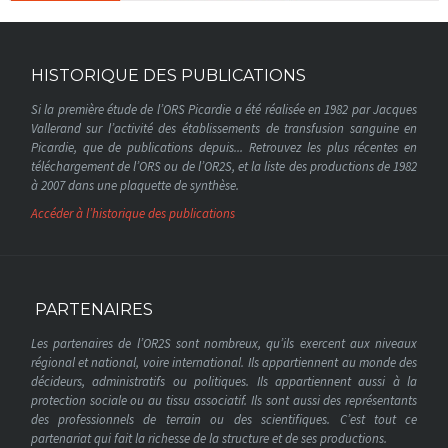
HISTORIQUE DES PUBLICATIONS
Si la première étude de l’ORS Picardie a été réalisée en 1982 par Jacques
Vallerand sur l’activité des établissements de transfusion sanguine en
Picardie, que de publications depuis... Retrouvez les plus récentes en
téléchargement de l’ORS ou de l’OR2S, et la liste des productions de 1982
à 2007 dans une plaquette de synthèse.
Accéder à l’historique des publications
PARTENAIRES
Les partenaires de l’OR2S sont nombreux, qu’ils exercent aux niveaux
régional et national, voire international. Ils appartiennent au monde des
décideurs, administratifs ou politiques. Ils appartiennent aussi à la
protection sociale ou au tissu associatif. Ils sont aussi des représentants
des professionnels de terrain ou des scientifiques. C’est tout ce
partenariat qui fait la richesse de la structure et de ses productions.