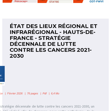
ÉTAT DES LIEUX RÉGIONAL ET
INFRARÉGIONAL - HAUTS-DE-
FRANCE - STRATÉGIE
DÉCENNALE DE LUTTE
CONTRE LES CANCERS 2021-
2030
ce
| Février 2026 | 76 pages | Pdf | 6,4 Mo
 stratégie décennale de lutte contre les cancers 2021-2030, un