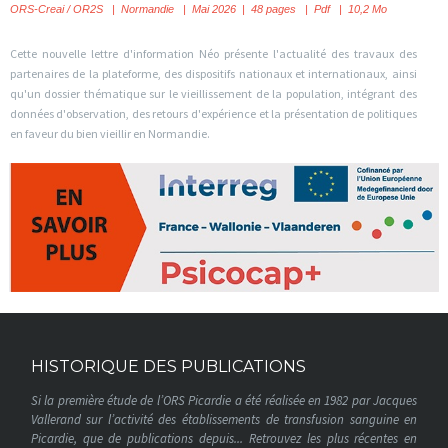
ORS-Creai / OR2S
|
Normandie | Mai 2026 | 48 pages | Pdf | 10,2 Mo
Cette nouvelle lettre d'information Néo présente l'actualité des travaux des
partenaires de la plateforme, des dispositifs nationaux et internationaux, ainsi
qu'un dossier thématique sur le vieillissement de la population, intégrant des
données d'observation, des retours d'expérience et la présentation de politiques
en faveur du bien vieillir en Normandie.
HISTORIQUE DES PUBLICATIONS
Si la première étude de l’ORS Picardie a été réalisée en 1982 par Jacques
Vallerand sur l’activité des établissements de transfusion sanguine en
Picardie, que de publications depuis... Retrouvez les plus récentes en