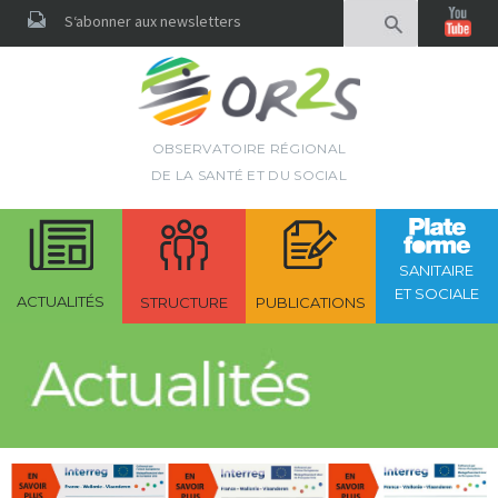
Rechercher
S‘abonner aux newsletters
OBSERVATOIRE RÉGIONAL
DE LA SANTÉ ET DU SOCIAL
SANITAIRE
ET SOCIALE
ACTUALITÉS
STRUCTURE
PUBLICATIONS