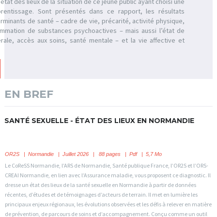
 état des lieux de la situation de ce jeune public ayant choisi une
prentissage. Sont présentés dans ce rapport, les résultats
rminants de santé – cadre de vie, précarité, activité physique,
ommation de substances psychoactives – mais aussi l’état de
ale, accès aux soins, santé mentale – et la vie affective et
EN BREF
SANTÉ SEXUELLE - ÉTAT DES LIEUX EN NORMANDIE
OR2S
|
Normandie
| Juillet 2026 | 88 pages | Pdf | 5,7 Mo
Le CoReSS Normandie, l’ARS de Normandie, Santé publique France, l’OR2S et l’ORS-
CREAI Normandie, en lien avec l’Assurance maladie, vous proposent ce diagnostic. Il
dresse un état des lieux de la santé sexuelle en Normandie à partir de données
récentes, d’études et de témoignages d’acteurs de terrain. Il met en lumière les
principaux enjeux régionaux, les évolutions observées et les défis à relever en matière
de prévention, de parcours de soins et d’accompagnement. Conçu comme un outil