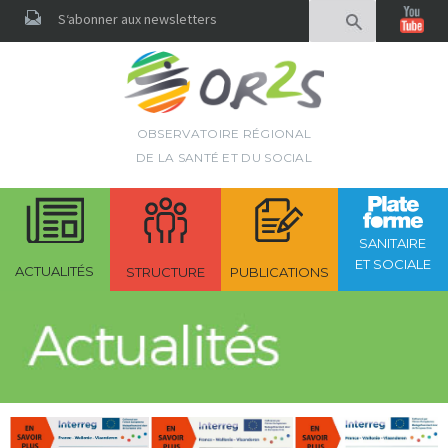
Rechercher
S‘abonner aux newsletters
OBSERVATOIRE RÉGIONAL
DE LA SANTÉ ET DU SOCIAL
SANITAIRE
ET SOCIALE
ACTUALITÉS
STRUCTURE
PUBLICATIONS