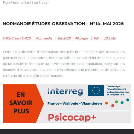
Plan Régional Santé au Travail.
NORMANDIE ÉTUDES OBSERVATION – N°14, MAI 2026
ORS-Creai / OR2S
|
Normandie | Mai 2026 | 48 pages | Pdf | 10,2 Mo
Cette nouvelle lettre d'information Néo présente l'actualité des travaux des
partenaires de la plateforme, des dispositifs nationaux et internationaux, ainsi
qu'un dossier thématique sur le vieillissement de la population, intégrant des
données d'observation, des retours d'expérience et la présentation de politiques
en faveur du bien vieillir en Normandie.