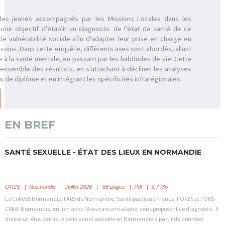
des jeunes accompagnés par les Missions Locales dans les
our objectif d'établir un diagnostic de l'état de santé de ce
de vulnérabilité sociale afin d'adapter leur prise en charge en
soins. Dans cette enquête, différents axes sont abordés, allant
 à la santé mentale, en passant par les habitudes de vie. Cette
'ensemble des résultats, en s'attachant à décliner les analyses
u de diplôme et en intégrant les spécificités infrarégionales.
EN BREF
SANTÉ SEXUELLE - ÉTAT DES LIEUX EN NORMANDIE
OR2S
|
Normandie
| Juillet 2026 | 88 pages | Pdf | 5,7 Mo
Le CoReSS Normandie, l’ARS de Normandie, Santé publique France, l’OR2S et l’ORS-
CREAI Normandie, en lien avec l’Assurance maladie, vous proposent ce diagnostic. Il
dresse un état des lieux de la santé sexuelle en Normandie à partir de données