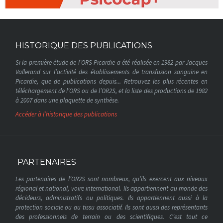
HISTORIQUE DES PUBLICATIONS
Si la première étude de l’ORS Picardie a été réalisée en 1982 par Jacques
Vallerand sur l’activité des établissements de transfusion sanguine en
Picardie, que de publications depuis... Retrouvez les plus récentes en
téléchargement de l’ORS ou de l’OR2S, et la liste des productions de 1982
à 2007 dans une plaquette de synthèse.
Accéder à l’historique des publications
PARTENAIRES
Les partenaires de l’OR2S sont nombreux, qu’ils exercent aux niveaux
régional et national, voire international. Ils appartiennent au monde des
décideurs, administratifs ou politiques. Ils appartiennent aussi à la
protection sociale ou au tissu associatif. Ils sont aussi des représentants
des professionnels de terrain ou des scientifiques. C’est tout ce