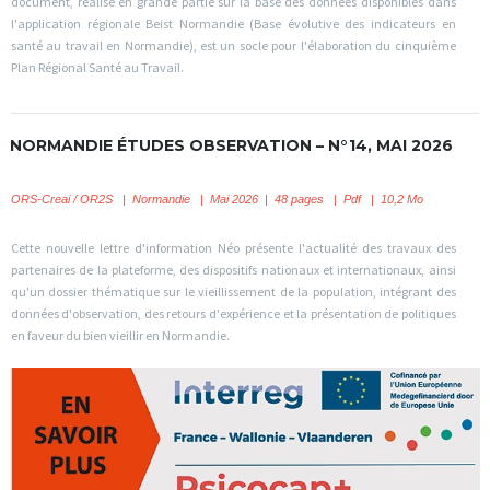
document, réalisé en grande partie sur la base des données disponibles dans
l'application régionale Beist Normandie (Base évolutive des indicateurs en
santé au travail en Normandie), est un socle pour l'élaboration du cinquième
Plan Régional Santé au Travail.
NORMANDIE ÉTUDES OBSERVATION – N°14, MAI 2026
ORS-Creai / OR2S
|
Normandie | Mai 2026 | 48 pages | Pdf | 10,2 Mo
Cette nouvelle lettre d'information Néo présente l'actualité des travaux des
partenaires de la plateforme, des dispositifs nationaux et internationaux, ainsi
qu'un dossier thématique sur le vieillissement de la population, intégrant des
données d'observation, des retours d'expérience et la présentation de politiques
en faveur du bien vieillir en Normandie.