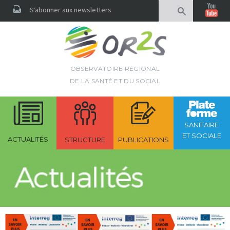
Rechercher
S‘abonner aux newsletters
OBSERVATOIRE RÉGIONAL
DE LA SANTÉ ET DU SOCIAL
SANITAIRE
ET SOCIALE
ACTUALITÉS
STRUCTURE
PUBLICATIONS